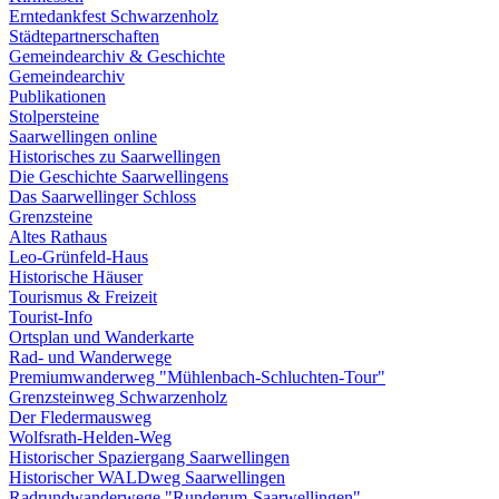
Erntedankfest Schwarzenholz
Städtepartnerschaften
Gemeindearchiv & Geschichte
Gemeindearchiv
Publikationen
Stolpersteine
Saarwellingen online
Historisches zu Saarwellingen
Die Geschichte Saarwellingens
Das Saarwellinger Schloss
Grenzsteine
Altes Rathaus
Leo-Grünfeld-Haus
Historische Häuser
Tourismus & Freizeit
Tourist-Info
Ortsplan und Wanderkarte
Rad- und Wanderwege
Premiumwanderweg "Mühlenbach-Schluchten-Tour"
Grenzsteinweg Schwarzenholz
Der Fledermausweg
Wolfsrath-Helden-Weg
Historischer Spaziergang Saarwellingen
Historischer WALDweg Saarwellingen
Radrundwanderwege "Runderum-Saarwellingen"