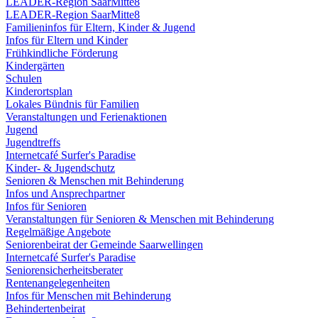
LEADER-Region SaarMitte8
LEADER-Region SaarMitte8
Familieninfos für Eltern, Kinder & Jugend
Infos für Eltern und Kinder
Frühkindliche Förderung
Kindergärten
Schulen
Kinderortsplan
Lokales Bündnis für Familien
Veranstaltungen und Ferienaktionen
Jugend
Jugendtreffs
Internetcafé Surfer's Paradise
Kinder- & Jugendschutz
Senioren & Menschen mit Behinderung
Infos und Ansprechpartner
Infos für Senioren
Veranstaltungen für Senioren & Menschen mit Behinderung
Regelmäßige Angebote
Seniorenbeirat der Gemeinde Saarwellingen
Internetcafé Surfer's Paradise
Seniorensicherheitsberater
Rentenangelegenheiten
Infos für Menschen mit Behinderung
Behindertenbeirat