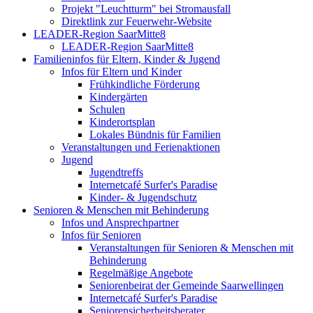
Projekt "Leuchtturm" bei Stromausfall
Direktlink zur Feuerwehr-Website
LEADER-Region SaarMitte8
LEADER-Region SaarMitte8
Familieninfos für Eltern, Kinder & Jugend
Infos für Eltern und Kinder
Frühkindliche Förderung
Kindergärten
Schulen
Kinderortsplan
Lokales Bündnis für Familien
Veranstaltungen und Ferienaktionen
Jugend
Jugendtreffs
Internetcafé Surfer's Paradise
Kinder- & Jugendschutz
Senioren & Menschen mit Behinderung
Infos und Ansprechpartner
Infos für Senioren
Veranstaltungen für Senioren & Menschen mit
Behinderung
Regelmäßige Angebote
Seniorenbeirat der Gemeinde Saarwellingen
Internetcafé Surfer's Paradise
Seniorensicherheitsberater