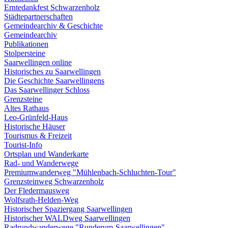
Erntedankfest Schwarzenholz
Städtepartnerschaften
Gemeindearchiv & Geschichte
Gemeindearchiv
Publikationen
Stolpersteine
Saarwellingen online
Historisches zu Saarwellingen
Die Geschichte Saarwellingens
Das Saarwellinger Schloss
Grenzsteine
Altes Rathaus
Leo-Grünfeld-Haus
Historische Häuser
Tourismus & Freizeit
Tourist-Info
Ortsplan und Wanderkarte
Rad- und Wanderwege
Premiumwanderweg "Mühlenbach-Schluchten-Tour"
Grenzsteinweg Schwarzenholz
Der Fledermausweg
Wolfsrath-Helden-Weg
Historischer Spaziergang Saarwellingen
Historischer WALDweg Saarwellingen
Radrundwanderwege "Runderum-Saarwellingen"