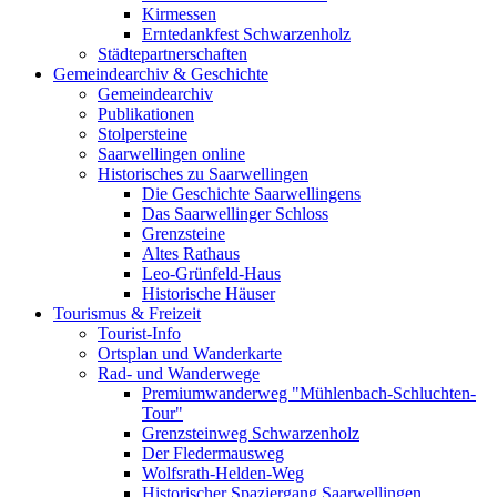
Kirmessen
Erntedankfest Schwarzenholz
Städtepartnerschaften
Gemeindearchiv & Geschichte
Gemeindearchiv
Publikationen
Stolpersteine
Saarwellingen online
Historisches zu Saarwellingen
Die Geschichte Saarwellingens
Das Saarwellinger Schloss
Grenzsteine
Altes Rathaus
Leo-Grünfeld-Haus
Historische Häuser
Tourismus & Freizeit
Tourist-Info
Ortsplan und Wanderkarte
Rad- und Wanderwege
Premiumwanderweg "Mühlenbach-Schluchten-
Tour"
Grenzsteinweg Schwarzenholz
Der Fledermausweg
Wolfsrath-Helden-Weg
Historischer Spaziergang Saarwellingen