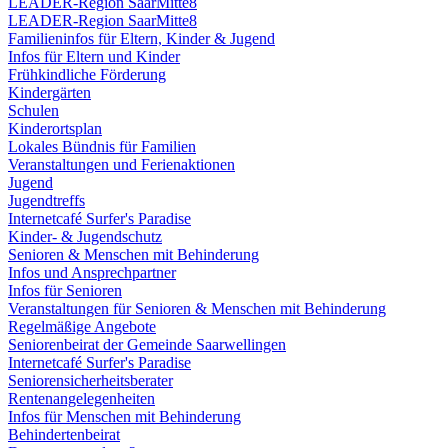
LEADER-Region SaarMitte8
LEADER-Region SaarMitte8
Familieninfos für Eltern, Kinder & Jugend
Infos für Eltern und Kinder
Frühkindliche Förderung
Kindergärten
Schulen
Kinderortsplan
Lokales Bündnis für Familien
Veranstaltungen und Ferienaktionen
Jugend
Jugendtreffs
Internetcafé Surfer's Paradise
Kinder- & Jugendschutz
Senioren & Menschen mit Behinderung
Infos und Ansprechpartner
Infos für Senioren
Veranstaltungen für Senioren & Menschen mit Behinderung
Regelmäßige Angebote
Seniorenbeirat der Gemeinde Saarwellingen
Internetcafé Surfer's Paradise
Seniorensicherheitsberater
Rentenangelegenheiten
Infos für Menschen mit Behinderung
Behindertenbeirat