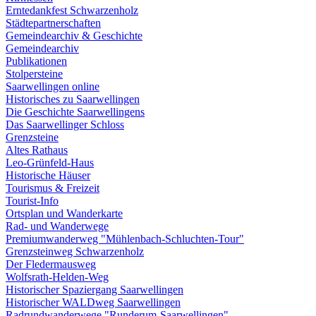
Erntedankfest Schwarzenholz
Städtepartnerschaften
Gemeindearchiv & Geschichte
Gemeindearchiv
Publikationen
Stolpersteine
Saarwellingen online
Historisches zu Saarwellingen
Die Geschichte Saarwellingens
Das Saarwellinger Schloss
Grenzsteine
Altes Rathaus
Leo-Grünfeld-Haus
Historische Häuser
Tourismus & Freizeit
Tourist-Info
Ortsplan und Wanderkarte
Rad- und Wanderwege
Premiumwanderweg "Mühlenbach-Schluchten-Tour"
Grenzsteinweg Schwarzenholz
Der Fledermausweg
Wolfsrath-Helden-Weg
Historischer Spaziergang Saarwellingen
Historischer WALDweg Saarwellingen
Radrundwanderwege "Runderum-Saarwellingen"