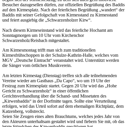
Besucher dazugesellen dürfen, zur offiziellen Begrüßung des Baddis
auf den Kirmesplatz. Nach der feierlichen Begrüßung „wandert“ der
Baddis mit seiner Gefolgschaft von Kirmesstand zu Kirmesstand
und feiert ausgiebig die „Schwarzenholzer Kirw“.
Nach diesem Kirmeseinstand wird das feierliche Hochamt am
Sonntagmorgen um 10 Uhr vom Kirchenchor
Schwarzenholz/Reisbach mitgestaltet.
Am Kirmesmontag trifft man sich zum traditionellen
Kirmesfrühschoppen in der Schulze-Kathrin-Halle, welches vom
MGV „Deutsche Eintracht“ veranstaltet wird. Unterstützt werden
die Sänger vom örtlichen Musikverein.
Am letzten Kirmestag (Dienstag) treffen sich alle teilnehmenden
Vereine wieder am Gasthaus „Da Capo“, wo um 19 Uhr der
Festzug zum Kirmesplatz startet. Gegen 20 Uhr wird das „Hohe
Gericht zu Schwarzenholz“ in einer öffentlichen
Gerichtsverhandlung über die Schand- und Missetaten des
„Kirwenbaddis“ in der Dorfmitte tagen. Sollte eine Verurteilung
erfolgen, wird das Urteil sofort auf dem ehemaligen Richtplatz, dem
Katzenberg, vollstreckt.
Seien Sie Zeugen eines alten Brauchtums, welches jedes Jahr von
den Akteuren unterhaltsam gestaltet wird und fiebern Sie mit, ob das
letzte Stündchen des Kirwenbaddis geschlagen hat.