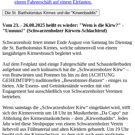
Die St. Bartholomäus Kirmes und der "Kirwenbaddis"
Vom 23. - 26.08.2025 heißt es wieder: "Wem is die Kirw?" -
"Uuuuus!" (Schwarzenholzer Kirwen-Schlachtruf)
Schwarzenholz feiert immer Ende August von Samstag bis Dienstag
die St. Bartholomäus Kirmes, welche rahmenvoll von einem
langjährigen Kirmesbrauch begleitet wird.
Auf dem Festplatz sind einige Fahrgeschäfte und Schaustellerbuden
aufgebaut und auch kulinarisch hat die „Schwarzenholzer Kirw“ –
von Bratwürsten und Pommes bis hin zu den (ACHTUNG
GEHEIMTIPP!) traditionellen „Besenbinner-Batzen“ - einiges zu
bieten. Alle Essens- und Getränkestände werden mit viel
Engagement fast ausschließlich von Schwarzenholzer Vereinen
betrieben.
Wenn samstags die „Schwarzenholzer Kirw“ eingeläutet wird, trifft
sich der Kirmesverein um 18 Uhr im Musikerheim „Da Capo“ zur
Abholung des Kirmesmaskottchens – dem „Kirwenbaddis“. Jedes
Jahr wird diese Strohpuppe von einem Schwarzenholzer Verein
liebevoll aus Füllmaterial und alten Kleidern gebastelt. Um 19 Uhr
begibt sich der Kirmesfestzug, zu dem sich auch gern motivierte