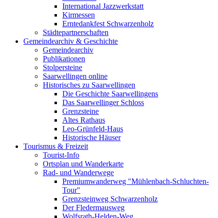
International Jazzwerkstatt
Kirmessen
Erntedankfest Schwarzenholz
Städtepartnerschaften
Gemeindearchiv & Geschichte
Gemeindearchiv
Publikationen
Stolpersteine
Saarwellingen online
Historisches zu Saarwellingen
Die Geschichte Saarwellingens
Das Saarwellinger Schloss
Grenzsteine
Altes Rathaus
Leo-Grünfeld-Haus
Historische Häuser
Tourismus & Freizeit
Tourist-Info
Ortsplan und Wanderkarte
Rad- und Wanderwege
Premiumwanderweg "Mühlenbach-Schluchten-
Tour"
Grenzsteinweg Schwarzenholz
Der Fledermausweg
Wolfsrath-Helden-Weg