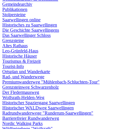
Gemeindearchiv
Publikationen
Stolpersteine
Saarwellingen online
Historisches zu Saarwellingen
Die Geschichte Saarwellingens
Das Saarwellinger Schloss
Grenzsteine
Altes Rathaus
Leo-Grünfeld-Haus
Historische Häuser
Tourismus & Freizeit
Tourist-Info
Ortsplan und Wanderkarte
Rad- und Wanderwege
Premiumwanderweg "Mühlenbach-Schluchten-Tour"
Grenzsteinweg Schwarzenholz
Der Fledermausweg
Wolfsrath-Helden-Weg
Historischer Spaziergang Saarwellingen
Historischer WALDweg Saarwellingen
Radrundwanderwege "Runderum-Saarwellingen"
Barrierefreier Rundwanderweg
Nordic Walking Parks
Wildfreigehege "Wolfsrath"