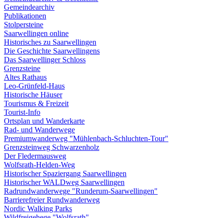
Gemeindearchiv
Publikationen
Stolpersteine
Saarwellingen online
Historisches zu Saarwellingen
Die Geschichte Saarwellingens
Das Saarwellinger Schloss
Grenzsteine
Altes Rathaus
Leo-Grünfeld-Haus
Historische Häuser
Tourismus & Freizeit
Tourist-Info
Ortsplan und Wanderkarte
Rad- und Wanderwege
Premiumwanderweg "Mühlenbach-Schluchten-Tour"
Grenzsteinweg Schwarzenholz
Der Fledermausweg
Wolfsrath-Helden-Weg
Historischer Spaziergang Saarwellingen
Historischer WALDweg Saarwellingen
Radrundwanderwege "Runderum-Saarwellingen"
Barrierefreier Rundwanderweg
Nordic Walking Parks
Wildfreigehege "Wolfsrath"