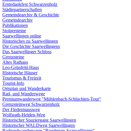
Erntedankfest Schwarzenholz
Städtepartnerschaften
Gemeindearchiv & Geschichte
Gemeindearchiv
Publikationen
Stolpersteine
Saarwellingen online
Historisches zu Saarwellingen
Die Geschichte Saarwellingens
Das Saarwellinger Schloss
Grenzsteine
Altes Rathaus
Leo-Grünfeld-Haus
Historische Häuser
Tourismus & Freizeit
Tourist-Info
Ortsplan und Wanderkarte
Rad- und Wanderwege
Premiumwanderweg "Mühlenbach-Schluchten-Tour"
Grenzsteinweg Schwarzenholz
Der Fledermausweg
Wolfsrath-Helden-Weg
Historischer Spaziergang Saarwellingen
Historischer WALDweg Saarwellingen
Radrundwanderwege "Runderum-Saarwellingen"