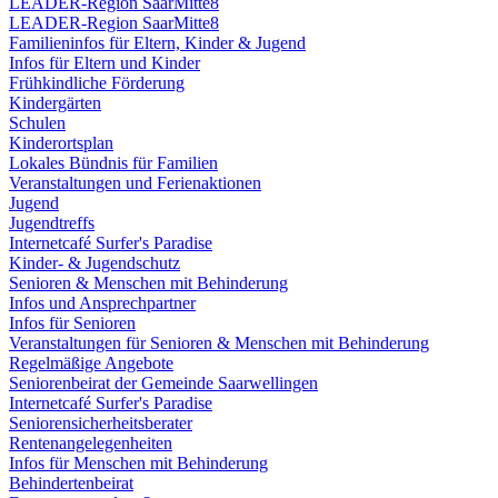
LEADER-Region SaarMitte8
LEADER-Region SaarMitte8
Familieninfos für Eltern, Kinder & Jugend
Infos für Eltern und Kinder
Frühkindliche Förderung
Kindergärten
Schulen
Kinderortsplan
Lokales Bündnis für Familien
Veranstaltungen und Ferienaktionen
Jugend
Jugendtreffs
Internetcafé Surfer's Paradise
Kinder- & Jugendschutz
Senioren & Menschen mit Behinderung
Infos und Ansprechpartner
Infos für Senioren
Veranstaltungen für Senioren & Menschen mit Behinderung
Regelmäßige Angebote
Seniorenbeirat der Gemeinde Saarwellingen
Internetcafé Surfer's Paradise
Seniorensicherheitsberater
Rentenangelegenheiten
Infos für Menschen mit Behinderung
Behindertenbeirat