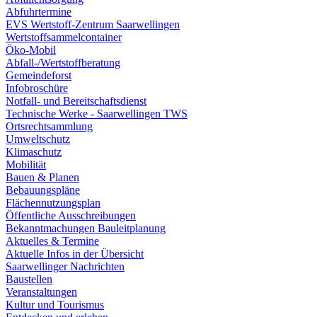
Abfuhrtermine
EVS Wertstoff-Zentrum Saarwellingen
Wertstoffsammelcontainer
Öko-Mobil
Abfall-/Wertstoffberatung
Gemeindeforst
Infobroschüre
Notfall- und Bereitschaftsdienst
Technische Werke - Saarwellingen TWS
Ortsrechtsammlung
Umweltschutz
Klimaschutz
Mobilität
Bauen & Planen
Bebauungspläne
Flächennutzungsplan
Öffentliche Ausschreibungen
Bekanntmachungen Bauleitplanung
Aktuelles & Termine
Aktuelle Infos in der Übersicht
Saarwellinger Nachrichten
Baustellen
Veranstaltungen
Kultur und Tourismus