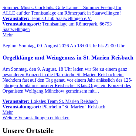
Sommer. Musik. Cocktails. Gute Laune – Summer Feeling für
ALLE auf der Tennisanlage am Römerpark in Saarwellingen!
Veranstalter:
Tennis-Club Saarwellingen e.V.
Veranstaltungsort:
Tennisanlage am Römerpark, 66793
Saarwellingen
Mehr
Beginn:
Sonntag, 09. August
2026
Ab
18:00 Uhr
bis
22:00 Uhr
Orgelklänge und Weingenuss in St. Marien Reisbach
Am Sonntag, den 9. August, 18 Uhr laden wir Sie zu einem ganz
besonderen Konzert in die Pfarrkirche St. Marien Reisbach ein:
Nachdem fast auf den Tag genau vor einem Jahr anlässlich des 125-
jährigen Jubiläums unserer Reisbacher Klais-Orgel ein Konzert des
Organisten Wolfgang Münchow gemeinsam mit…
Veranstalter:
Lokales Team St. Marien Reisbach
Veranstaltungsort:
Pfarrheim "St. Marien" Reisbach
Mehr
Weitere Veranstaltungen entdecken
Unsere Ortsteile