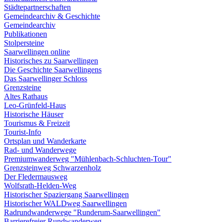
Städtepartnerschaften
Gemeindearchiv & Geschichte
Gemeindearchiv
Publikationen
Stolpersteine
Saarwellingen online
Historisches zu Saarwellingen
Die Geschichte Saarwellingens
Das Saarwellinger Schloss
Grenzsteine
Altes Rathaus
Leo-Grünfeld-Haus
Historische Häuser
Tourismus & Freizeit
Tourist-Info
Ortsplan und Wanderkarte
Rad- und Wanderwege
Premiumwanderweg "Mühlenbach-Schluchten-Tour"
Grenzsteinweg Schwarzenholz
Der Fledermausweg
Wolfsrath-Helden-Weg
Historischer Spaziergang Saarwellingen
Historischer WALDweg Saarwellingen
Radrundwanderwege "Runderum-Saarwellingen"
Barrierefreier Rundwanderweg